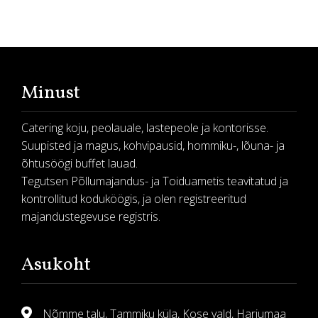
Minust
Catering koju, peolauale, lastepeole ja kontorisse.
Suupisted ja magus, kohvipausid, hommiku-, lõuna- ja
õhtusöögi buffet lauad.
Tegutsen Põllumajandus- ja Toiduametis teavitatud ja
kontrollitud koduköögis, ja olen registreeritud
majandustegevuse registris.
Asukoht
Nõmme talu, Tammiku küla, Kose vald, Harjumaa