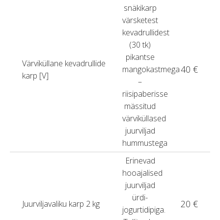
snäkikarp
värsketest
kevadrullidest
(30 tk)
pikantse
Värviküllane kevadrullide
40 €
mangokastmega
karp [V]
–
riisipaberisse
mässitud
värviküllased
juurviljad
hummustega
Erinevad
hooajalised
juurviljad
ürdi-
20 €
Juurviljavaliku karp 2 kg
jogurtidipiga.