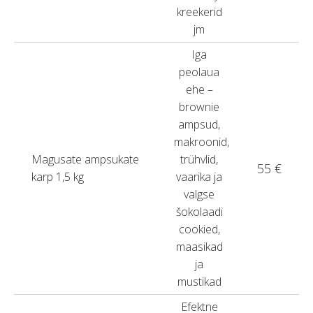
kreekerid
jm
Iga
peolaua
ehe –
brownie
ampsud,
makroonid,
Magusate ampsukate
trühvlid,
55 €
karp 1,5 kg
vaarika ja
valgse
šokolaadi
cookied,
maasikad
ja
mustikad
Efektne