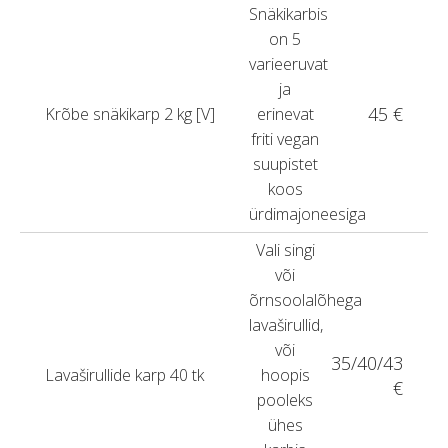
Snäkikarbis
on 5
varieeruvat
ja
45 €
Krõbe snäkikarp 2 kg [V]
erinevat
friti vegan
suupistet
koos
ürdimajoneesiga
Vali singi
või
õrnsoolalõhega
lavaširullid,
või
35/40/43
Lavaširullide karp 40 tk
hoopis
€
pooleks
ühes