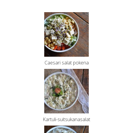
Caesari salat pokena
Kartuli-suitsukanasalat