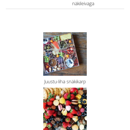
näkileivaga
Juustu-liha snäkikarp