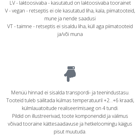
LV - laktoosivaba - kasutatud on laktoosivaba toorainet
V - vegan - retseptis ei ole kasutatud liha, kala, piimatooteid,
mune ja nende saadusi
VT - taimne - retseptis ei sisaldu liha, küll aga piimatooteid
ja/või muna
Menüü hinnad ei sisalda transpordi- ja teenindustasu.
Tooteid tuleb säilitada külmas temperatuuril +2…+6 kraadi,
külmlauatoitude realiseerimisaeg on 4 tundi.
Pildid on illustreerivad, toote komponendid ja välimus
võivad tooraine kättesaadavuse ja hetkeloomingu käigus
pisut muutuda.