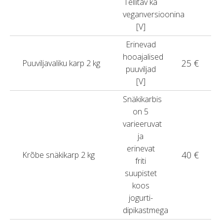
Tellitav ka
veganversioonina
[V]
Erinevad
hooajalised
25 €
Puuviljavaliku karp 2 kg
puuviljad
[V]
Snäkikarbis
on 5
varieeruvat
ja
erinevat
40 €
Krõbe snäkikarp 2 kg
friti
suupistet
koos
jogurti-
dipikastmega