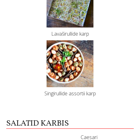
Lavaširullide karp
Singirullide assortii karp
SALATID KARBIS
Caesari