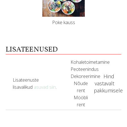
Poke kauss
LISATEENUSED
Kohaletoimetamine
Peoteenindus
Hind
Dekoreerimine
Lisateenuste
vastavalt
Nõude
lisavalikud
asuvad siin
.
pakkumisele
rent
Mööbli
rent