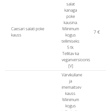
salat
kanaga
poke
kausina.
Caesari salati poke
Miinimum
7 €
kauss
kogus
tellimiseks:
5 tk.
Tellitav ka
veganversioonis
[V]
Värviküllane
ja
imemaitsev
kauss.
Miinimum
kogus