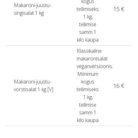
kogus
Makaroni-juustu-
15 €
tellimiseks:
singisalat 1 kg
1 kg,
tellimise
samm 1
kilo kaupa
Klassikaline
makaronisalat
veganversioonis.
Miinimum
Makaroni-juustu-
kogus
16 €
vorstisalat 1 kg [V]
tellimiseks:
1 kg,
tellimise
samm 1
kilo kaupa