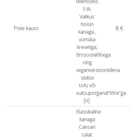
tellimiseks:
5 tk.
Valikus:
hoisin
8 €
Poke kauss
kanaga ,
vürtsika
krevetiga,
õrnsoolalõhega
ning
veganversioonidena
siidise
tofu või
suitsuporgandi”lõhe”ga.
[V]
Klassikaline
kanaga
Caesari
salat.