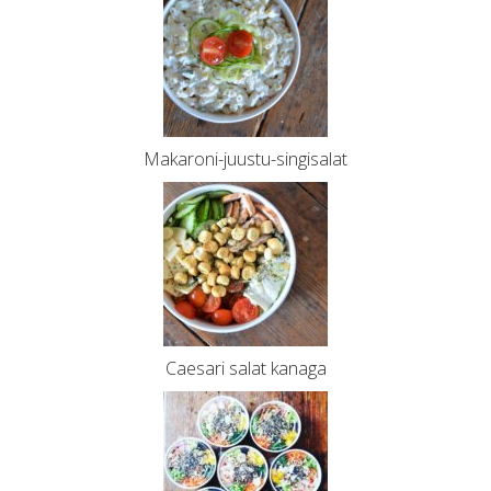
Makaroni-juustu-singisalat
Caesari salat kanaga