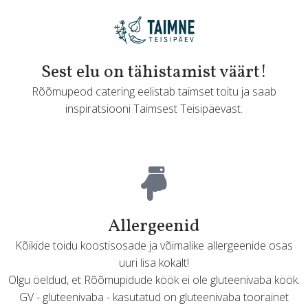
Sest elu on tähistamist väärt!
Rõõmupeod catering eelistab taimset toitu ja saab
inspiratsiooni Taimsest Teisipäevast.
Allergeenid
Kõikide toidu koostisosade ja võimalike allergeenide osas
uuri lisa kokalt!
Olgu öeldud, et Rõõmupidude köök ei ole gluteenivaba köök.
GV - gluteenivaba - kasutatud on gluteenivaba toorainet