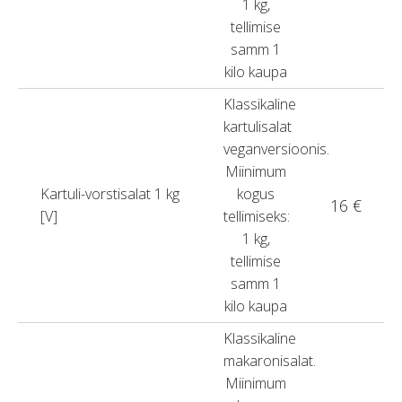
1 kg,
tellimise
samm 1
kilo kaupa
Klassikaline
kartulisalat
veganversioonis.
Miinimum
Kartuli-vorstisalat 1 kg
kogus
16 €
[V]
tellimiseks:
1 kg,
tellimise
samm 1
kilo kaupa
Klassikaline
makaronisalat.
Miinimum