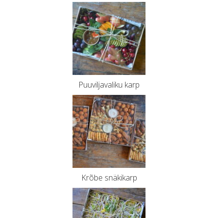
Puuviljavaliku karp
Krõbe snäkikarp