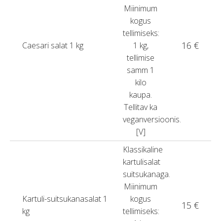
Miinimum
kogus
tellimiseks:
16 €
Caesari salat 1 kg
1 kg,
tellimise
samm 1
kilo
kaupa.
Tellitav ka
veganversioonis.
[V]
Klassikaline
kartulisalat
suitsukanaga.
Miinimum
Kartuli-suitsukanasalat 1
kogus
15 €
kg
tellimiseks: