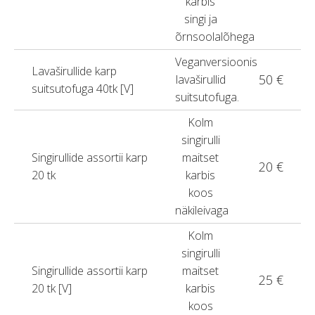
karbis
singi ja
õrnsoolalõhega
Veganversioonis
Lavaširullide karp
50 €
lavaširullid
suitsutofuga 40tk [V]
suitsutofuga.
Kolm
singirulli
Singirullide assortii karp
maitset
20 €
20 tk
karbis
koos
näkileivaga
Kolm
singirulli
Singirullide assortii karp
maitset
25 €
20 tk [V]
karbis
koos